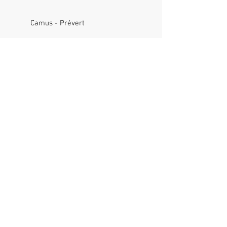
Camus - Prévert
Saint Exupéry
Jean Carrière
Robert Lavesque
Colombiers
Livry Gargan
Prades
Saint Pons
Courbessac