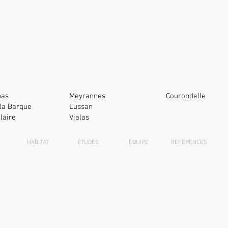
pas
Meyrannes
Courondelle
la Barque
Lussan
laire
Vialas
E
HABITAT
ÉTUDES
EQUIPE
REFERENCES