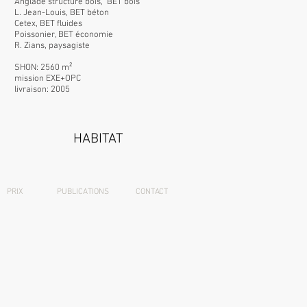
Anglade structure bois, BET bois
L. Jean-Louis, BET béton
Cetex, BET fluides
Poissonier, BET économie
R. Zians, paysagiste
SHON: 2560 m²
mission EXE+OPC
livraison: 2005
HABITAT
PRIX
PUBLICATIONS
CONTACT